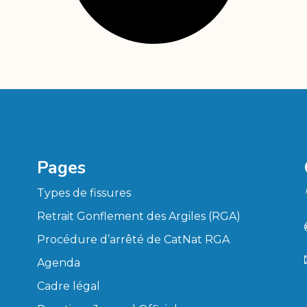
Pages
Types de fissures
Retrait Gonflement des Argiles (RGA)
Procédure d’arrêté de CatNat RGA
Agenda
Cadre légal