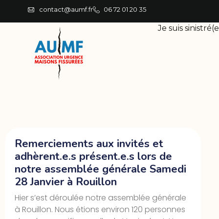
contact@aumf.fr
06 72 01 20 35
Je suis sinistré(e
Remerciements aux invités et
adhèrent.e.s présent.e.s lors de
notre assemblée générale Samedi
28 Janvier à Rouillon
Hier s’est déroulée notre assemblée générale
à Rouillon. Nous étions environ 120 personnes