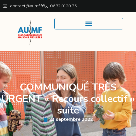
contact@aumf.fr
06 72 01 20 35
COMMUNIQUÉ TRÈS
URGENT « Recours collectif »
suite
23 septembre 2022