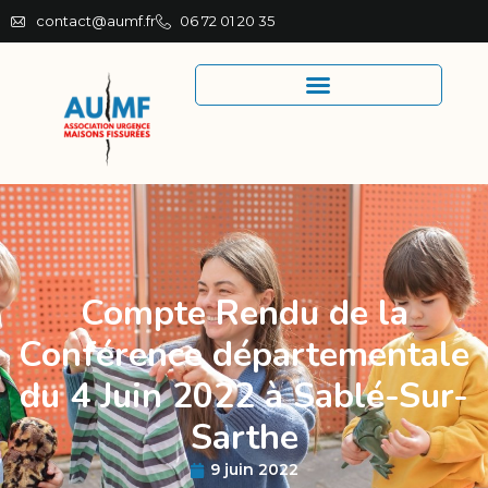
contact@aumf.fr
06 72 01 20 35
Compte Rendu de la
Conférence départementale
du 4 Juin 2022 à Sablé-Sur-
Sarthe
9 juin 2022