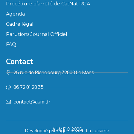
Procédure d’arrêté de CatNat RGA
Agenda
Cadre légal
Parutions Journal Officiel
FAQ
Contact
26 rue de Richebourg 72000 Le Mans
06 72 01 20 35
contact@aumf.fr
AUMF © 2026
Développé par l’agence web La Lucarne