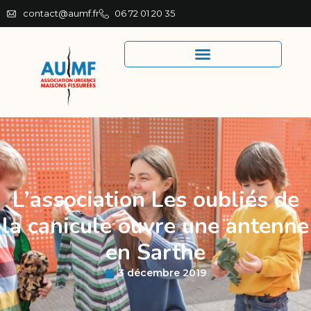
contact@aumf.fr
06 72 01 20 35
L’association Les oubliés de
la canicule ouvre une antenne
en Sarthe
3 décembre 2019