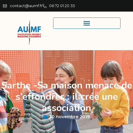
contact@aumf.fr
06 72 01 20 35
Sarthe -Sa maison menace de
s’effondrer : il crée une
association
30 novembre 2019