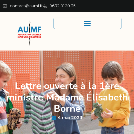
contact@aumf.fr
06 72 01 20 35
Lettre ouverte à la 1ère
ministre Madame Élisabeth
Borne
4 mai 2023