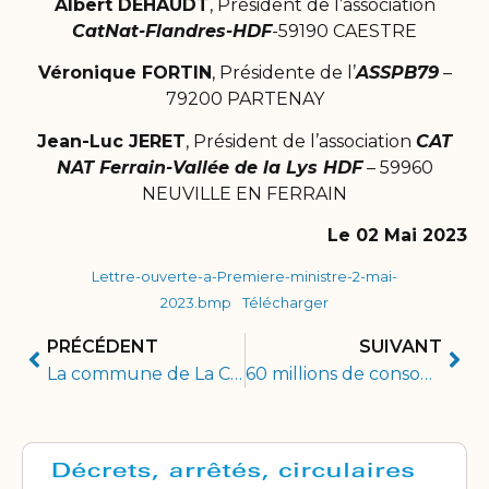
Albert DEHAUDT
, Président de l’association
CatNat-Flandres-HDF
-59190 CAESTRE
Véronique FORTIN
, Présidente de l’
ASSPB79
–
79200 PARTENAY
Jean-Luc JERET
, Président de l’association
CAT
NAT Ferrain-Vallée de la Lys HDF
– 59960
NEUVILLE EN FERRAIN
Le 02 Mai 2023
Lettre-ouverte-a-Premiere-ministre-2-mai-
2023.bmp
Télécharger
PRÉCÉDENT
SUIVANT
La commune de La Chapelle-d’Aligné n’a pas été reconnue en état de catastrophe naturelle pour l’année 2021
60 millions de consommateurs consacre son dernier numéro hors-série aux maisons fissurées en France